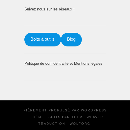
Suivez nous sur les réseaux :
Boite à outils
Blog
Politique de confidentialité
et
Mentions légales
FIÈREMENT PROPULSÉ PAR
WORDPRESS
·
THÈME : SUITS PAR
THEME WEAVER
|
TRADUCTION :
WOLFORG
.