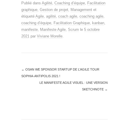
Publié dans
Agilité
,
Coaching d’équipe
,
Facilitation
graphique
,
Gestion de projet
,
Management
et
étiqueté
Agile
,
agilité
,
coach agile
,
coaching agile
,
coaching d’équipe
,
Facilitation Graphique
,
kanban
,
manifeste
,
Manifeste Agile
,
Scrum
le
5 octobre
2021
par
Viviane Morelle
.
←
OSAN WE SPONSOR STARTUP DE L’AGILE TOUR
SOPHIA-ANTIPOLIS 2021 !
LE MANIFESTE AGILE VISUEL : UNE VERSION
SKETCHNOTE
→